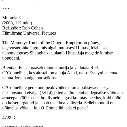
• • •
Muumia 3
(2008, 112 min.)
Režissöör: Rob Cohen
Filmifirma: Universal Pictures
The Mummy: Tomb of the Dragon Emperor on põnev,
tegevusterohke lugu, mis algab muistsest Hiinast, leiab aset
neoonvalguses Shanghais ja ulatub Himaalaja mägede lumiste
tippudeni.
Brendan Fraser naaseb muumiauurija ja vallutaja Rick
O’Connellina, kes alustab oma poja Alexi, naise Evelyni ja tema
venna Jonathaniga uut seiklust.
O’Connellide perekond peab võitlema oma põlisevaenlasega –
ülestõusnud keisriga (Jet Li) ja tema kümnetuhandepealise võitmatu
armeega. 2000 aastat hoidis neid tagasi kohutav needus, kuid nüüd
on keiser ärganud ja tahab maailma valitseda. Sellel muumil on
võimalus võita… kui O’Connellid teda ei peata!
47.99
€