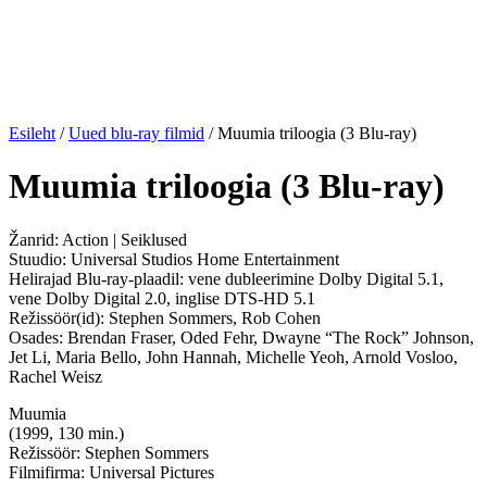
Esileht
/
Uued blu-ray filmid
/ Muumia triloogia (3 Blu-ray)
Muumia triloogia (3 Blu-ray)
Žanrid: Action | Seiklused
Stuudio: Universal Studios Home Entertainment
Helirajad Blu-ray-plaadil: vene dubleerimine Dolby Digital 5.1,
vene Dolby Digital 2.0, inglise DTS-HD 5.1
Režissöör(id): Stephen Sommers, Rob Cohen
Osades: Brendan Fraser, Oded Fehr, Dwayne “The Rock” Johnson,
Jet Li, Maria Bello, John Hannah, Michelle Yeoh, Arnold Vosloo,
Rachel Weisz
Muumia
(1999, 130 min.)
Režissöör: Stephen Sommers
Filmifirma: Universal Pictures