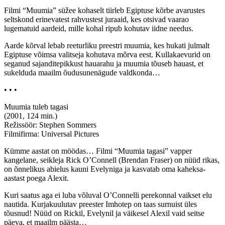
Filmi “Muumia” süžee kohaselt tiirleb Egiptuse kõrbe avarustes
seltskond erinevatest rahvustest juraaid, kes otsivad vaarao
lugematuid aardeid, mille kohal ripub kohutav iidne needus.
Aarde kõrval lebab reeturliku preestri muumia, kes hukati julmalt
Egiptuse võimsa valitseja kohutava mõrva eest. Kullakaevurid on
seganud sajanditepikkust hauarahu ja muumia tõuseb hauast, et
sukelduda maailm õudusunenägude valdkonda…
• • •
Muumia tuleb tagasi
(2001, 124 min.)
Režissöör: Stephen Sommers
Filmifirma: Universal Pictures
Kümme aastat on möödas… Filmi “Muumia tagasi” vapper
kangelane, seikleja Rick O’Connell (Brendan Fraser) on nüüd rikas,
on õnnelikus abielus kauni Evelyniga ja kasvatab oma kaheksa-
aastast poega Alexit.
Kuri saatus aga ei luba võluval O’Connelli perekonnal vaikset elu
nautida. Kurjakuulutav preester Imhotep on taas surnuist üles
tõusnud! Nüüd on Rickil, Evelynil ja väikesel Alexil vaid seitse
päeva, et maailm päästa…