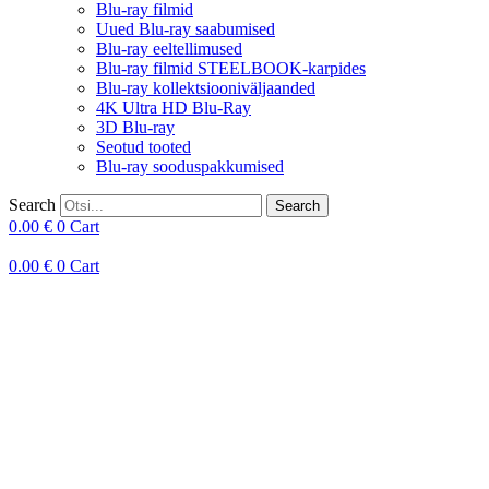
Blu-ray filmid
Uued Blu-ray saabumised
Blu-ray eeltellimused
Blu-ray filmid STEELBOOK-karpides
Blu-ray kollektsiooniväljaanded
4K Ultra HD Blu-Ray
3D Blu-ray
Seotud tooted
Blu-ray sooduspakkumised
Search
Search
0.00
€
0
Cart
0.00
€
0
Cart