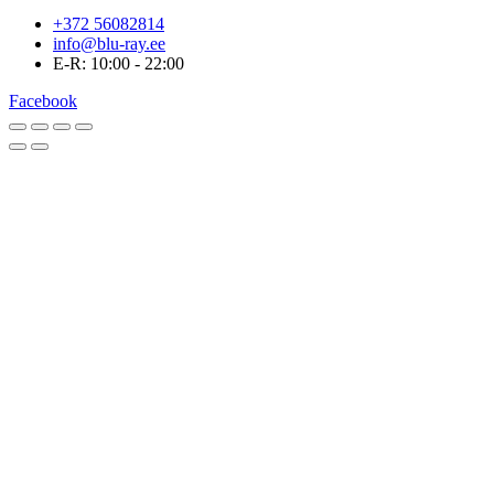
+372 56082814
info@blu-ray.ee
E-R: 10:00 - 22:00
Facebook