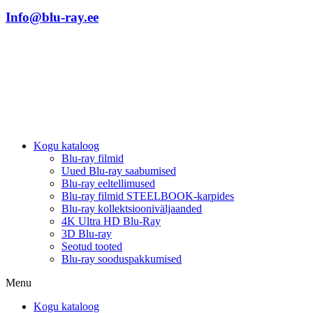
Info@blu-ray.ee
Kogu kataloog
Blu-ray filmid
Uued Blu-ray saabumised
Blu-ray eeltellimused
Blu-ray filmid STEELBOOK-karpides
Blu-ray kollektsiooniväljaanded
4K Ultra HD Blu-Ray
3D Blu-ray
Seotud tooted
Blu-ray sooduspakkumised
Menu
Kogu kataloog