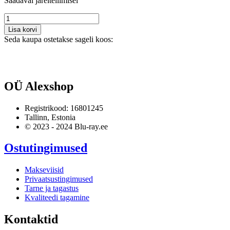
Saadaval järeltellimisel
Muumia
triloogia
Lisa korvi
(3
Seda kaupa ostetakse sageli koos:
Blu-
ray)
kogus
OÜ Alexshop
Registrikood: 16801245
Tallinn, Estonia
© 2023 - 2024 Blu-ray.ee
Ostutingimused
Makseviisid
Privaatsustingimused
Tarne ja tagastus
Kvaliteedi tagamine
Kontaktid